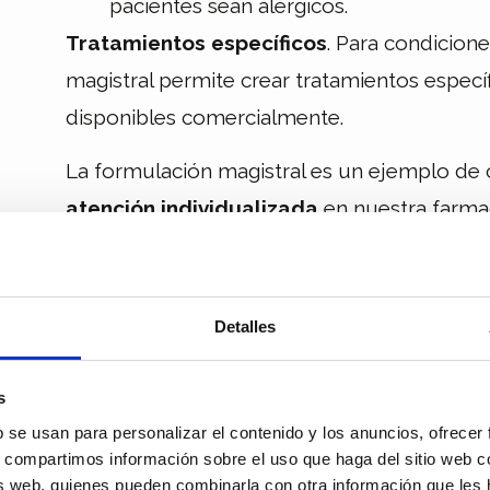
pacientes sean alérgicos.
Tratamientos específicos
. Para condicione
magistral permite crear tratamientos especí
disponibles comercialmente.
La formulación magistral es un ejemplo de
atención individualizada
en nuestra farmac
prioridad número uno!!
Si después de leer este post te has quedad
Detalles
con la formulación magistral, recuerda que p
Plaza do Toural 11 (Santiago de Compost
s
escribirnos a través de nuestras
redes soci
b se usan para personalizar el contenido y los anuncios, ofrecer
necesites. ¡Síguenos para no perderte ning
compartimos información sobre el uso que haga del sitio web c
sis web, quienes pueden combinarla con otra información que les