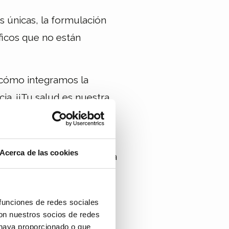
s únicas, la formulación
ficos que no están
 cómo integramos la
ia. ¡¡Tu salud es nuestra
o con dudas relacionadas
Acerca de las cookies
uedes venir a visitarnos a
ela, A Coruña)
o
ales
siempre que lo
 funciones de redes sociales
una novedad!
on nuestros socios de redes
 haya proporcionado o que