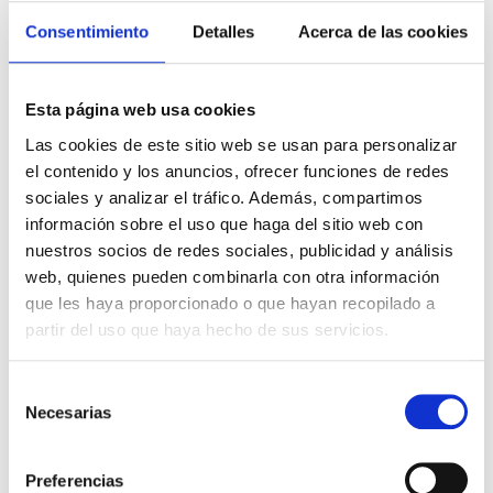
Bescansa en un local anexo a la farmacia, y comenzó
Consentimiento
Detalles
Acerca de las cookies
así a formular sus propias especialidades como el
Laxante Bescansa, Mareosán y el Jarabe Riché.
Desde entonces, la Farmacia Bescansa ha ido pasando
Esta página web usa cookies
de padres a hijos, y tras casi dos siglos de historia,
Las cookies de este sitio web se usan para personalizar
tiene como objetivo seguir trabajando en beneficio de
el contenido y los anuncios, ofrecer funciones de redes
la salud, con la filosofía de mantener el equilibrio entre
sociales y analizar el tráfico.
Además, compartimos
la renovación y la tradición de la profesión
información sobre el uso que haga del sitio web con
farmacéutica.
nuestros socios de redes sociales, publicidad y análisis
web, quienes pueden combinarla con otra información
que les haya proporcionado o que hayan recopilado a
partir del uso que haya hecho de sus servicios.
Nuestra farmacia y ciudad
Selección
Necesarias
de
consentimiento
Preferencias