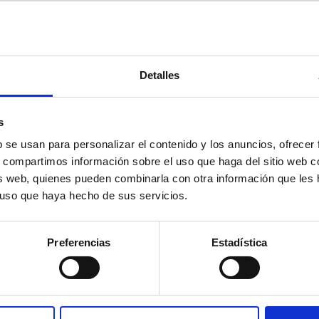
Detalles
aría
contactar
con n
s
b se usan para personalizar el contenido y los anuncios, ofrecer
compartimos información sobre el uso que haga del sitio web c
sis web, quienes pueden combinarla con otra información que les
e gustaría ponerte en contacto con nosotros?
Conta
l uso que haya hecho de sus servicios.
a la farmacia.
Aunque, si lo prefieres, también p
formulario:
Preferencias
Estadística