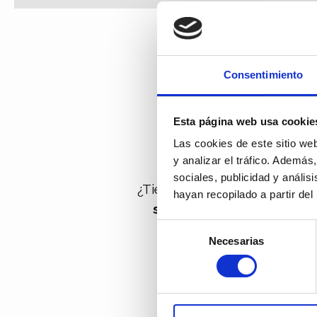
Consentimiento
¿Te gust
Esta página web usa cookie
Las cookies de este sitio we
y analizar el tráfico.
Además, 
sociales, publicidad y análi
¿Tienes alguna consulta y t
hayan recopilado a partir de
sociales o llamándonos 
Selección
Necesarias
de
consentimiento