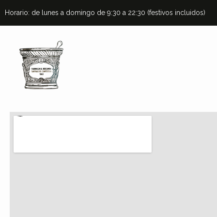
Horario: de lunes a domingo de 9:30 a 22:30 (festivos incluidos)